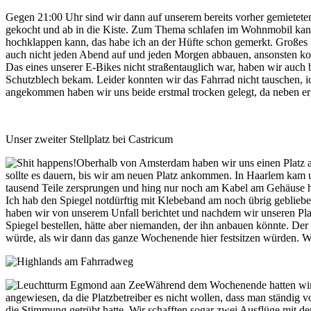
Gegen 21:00 Uhr sind wir dann auf unserem bereits vorher gemietete
gekocht und ab in die Kiste. Zum Thema schlafen im Wohnmobil kann 
hochklappen kann, das habe ich an der Hüfte schon gemerkt. Großes M
auch nicht jeden Abend auf und jeden Morgen abbauen, ansonsten kom
Das eines unserer E-Bikes nicht straßentauglich war, haben wir auch
Schutzblech bekam. Leider konnten wir das Fahrrad nicht tauschen, 
angekommen haben wir uns beide erstmal trocken gelegt, da neben e
Unser zweiter Stellplatz bei Castricum
Oberhalb von Amsterdam haben wir uns einen Platz 
sollte es dauern, bis wir am neuen Platz ankommen. In Haarlem kam u
tausend Teile zersprungen und hing nur noch am Kabel am Gehäuse her
Ich hab den Spiegel notdürftig mit Klebeband am noch übrig geblie
haben wir von unserem Unfall berichtet und nachdem wir unseren Plat
Spiegel bestellen, hätte aber niemanden, der ihn anbauen könnte. Der
würde, als wir dann das ganze Wochenende hier festsitzen würden. Wa
Während dem Wochenende hatten wir 
angewiesen, da die Platzbetreiber es nicht wollen, dass man ständig 
die Stimmung getrübt hatte. Wir schafften sogar zwei Ausflüge mit d