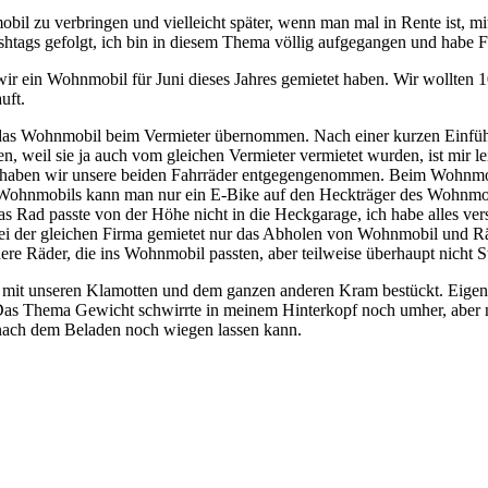
obil zu verbringen und vielleicht später, wenn man mal in Rente ist, mi
htags gefolgt, ich bin in diesem Thema völlig aufgegangen und habe F
s wir ein Wohnmobil für Juni dieses Jahres gemietet haben. Wir wollten
uft.
das Wohnmobil beim Vermieter übernommen. Nach einer kurzen Einfüh
weil sie ja auch vom gleichen Vermieter vermietet wurden, ist mir leid
st, haben wir unsere beiden Fahrräder entgegengenommen. Beim Wohnmo
Wohnmobils kann man nur ein E-Bike auf den Heckträger des Wohnmobil
 Das Rad passte von der Höhe nicht in die Heckgarage, ich habe alles v
s bei der gleichen Firma gemietet nur das Abholen von Wohnmobil und 
 Räder, die ins Wohnmobil passten, aber teilweise überhaupt nicht Str
 unseren Klamotten und dem ganzen anderen Kram bestückt. Eigentlic
 Das Thema Gewicht schwirrte in meinem Hinterkopf noch umher, aber n
l nach dem Beladen noch wiegen lassen kann.