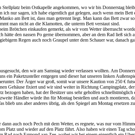
n Stellplatz beim Ostkapelle angekommen, wo wir bis Donnerstag bleib
ich nur sagen, ich habe eigentlich gut gelegen, auch wenn mein Bett 
anko am Bett ist, dass man getrennt liegt. Man kann das Bett zwar so
mt man nicht an die Klamotten, die unterm Bett verstaut sind.
 beim Brötchen einkaufen gemerkt, als wir vom Wetter überrascht worde
ich hätte den nassen Po gerne übernommen, aber an dem Rad ließ sich a
rgiebigem Regen auch noch Graupel unter dem Schauer war, danach gab
ausgesucht, den wir am Samstag wieder verlassen wollten. Am Donner
ns ein Paketzusteller entgegen und dieser hat unseren linken Außenspie
unter. Der Ärger war groß, somit war unsere Kaution von 250 € futsch 
benen Gehäuse fixiert und wir sind weiter in Richtung Campingplatz, 
z bezogen haben, hat der Besitzer uns sehr geholfen schnellstmöglich 
 zweite Händler würde ihn für Montag bestellen und auch montieren, da
s blieb uns aber anderes übrig, als den Spiegel am Montag ersetzen zu
dann auch noch Pech mit dem Wetter, es regnete, was nur vom Himme
vom Platz und wieder auf den Platz fährt. Also haben wir einen Tag sc
em Rad nach Egmond aan Zee, wobei wir bei einem eigentlich ein Uber 