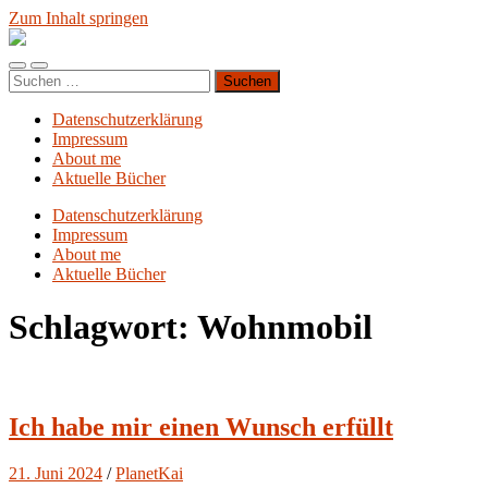
Zum Inhalt springen
Blog.Planet-
Kai.org
Mobile-
Suchfeld
Suchen
Menü
ein-/ausblenden
nach:
ein-/ausblenden
Datenschutzerklärung
Impressum
About me
Aktuelle Bücher
Datenschutzerklärung
Impressum
About me
Aktuelle Bücher
Schlagwort:
Wohnmobil
Ich habe mir einen Wunsch erfüllt
21. Juni 2024
/
PlanetKai