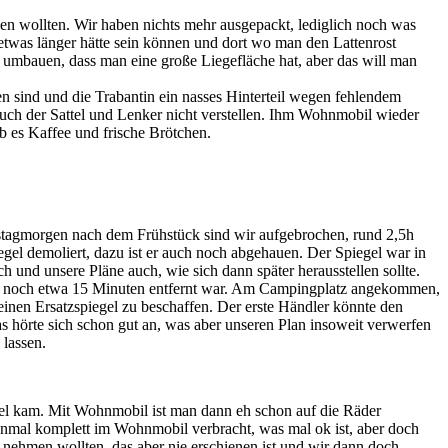
en wollten. Wir haben nichts mehr ausgepackt, lediglich noch was
etwas länger hätte sein können und dort wo man den Lattenrost
 umbauen, dass man eine große Liegefläche hat, aber das will man
n sind und die Trabantin ein nasses Hinterteil wegen fehlendem
uch der Sattel und Lenker nicht verstellen. Ihm Wohnmobil wieder
 es Kaffee und frische Brötchen.
stagmorgen nach dem Frühstück sind wir aufgebrochen, rund 2,5h
gel demoliert, dazu ist er auch noch abgehauen. Der Spiegel war in
und unsere Pläne auch, wie sich dann später herausstellen sollte.
der noch etwa 15 Minuten entfernt war. Am Campingplatz angekommen,
einen Ersatzspiegel zu beschaffen. Der erste Händler könnte den
s hörte sich schon gut an, was aber unseren Plan insoweit verwerfen
 lassen.
l kam. Mit Wohnmobil ist man dann eh schon auf die Räder
honmal komplett im Wohnmobil verbracht, was mal ok ist, aber doch
nehmen wollten, das aber nie erschienen ist und wir dann doch