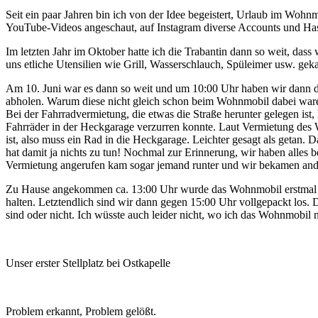
Seit ein paar Jahren bin ich von der Idee begeistert, Urlaub im Wohnm
YouTube-Videos angeschaut, auf Instagram diverse Accounts und Has
Im letzten Jahr im Oktober hatte ich die Trabantin dann so weit, das
uns etliche Utensilien wie Grill, Wasserschlauch, Spüleimer usw. geka
Am 10. Juni war es dann so weit und um 10:00 Uhr haben wir dann 
abholen. Warum diese nicht gleich schon beim Wohnmobil dabei waren, 
Bei der Fahrradvermietung, die etwas die Straße herunter gelegen i
Fahrräder in der Heckgarage verzurren konnte. Laut Vermietung des 
ist, also muss ein Rad in die Heckgarage. Leichter gesagt als getan.
hat damit ja nichts zu tun! Nochmal zur Erinnerung, wir haben alle
Vermietung angerufen kam sogar jemand runter und wir bekamen andere
Zu Hause angekommen ca. 13:00 Uhr wurde das Wohnmobil erstmal mit
halten. Letztendlich sind wir dann gegen 15:00 Uhr vollgepackt los.
sind oder nicht. Ich wüsste auch leider nicht, wo ich das Wohnmobi
Unser erster Stellplatz bei Ostkapelle
Problem erkannt, Problem gelößt.