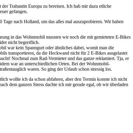
t der Trabantin Europa zu bereisen. Ich hab mir dazu etliche
euer gefangen.
 10 Tage nach Holland, um das alles mal auszuprobieren. Wir haben
rung in das Wohnmobil mussten wir noch die mit gemieteten E-Bikes
er nicht begreiflich.
bil war kein Spanngurt oder ähnliches dabei, womit man die
s transportieren, da die Heckwand nicht für 2 E-Bikes ausgelastet
ersucht! Nochmal zum Rad-Vermieter und das ganze reklamiert. Tja, er
Rädern war an unterschiedlichen Orten. Bei der Wohnmobil-
aßentauglich waren. So ging der Urlaub schon stressig los.
h wollte ich da schon abfahren, aber den Termin konnte ich nicht
ach dem ganzen Stress dachte ich mir gerade egal, ob wir überladen