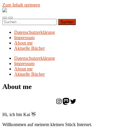
Zum Inhalt springen
Blog.Planet-
Kai.org
Mobile-
Suchfeld
Suchen
Menü
ein-/ausblenden
nach:
ein-/ausblenden
Datenschutzerklärung
Impressum
About me
Aktuelle Bücher
Datenschutzerklärung
Impressum
About me
Aktuelle Bücher
About me
https://www.instagram.com
Mastodon
Twitter
Hi, ich bin Kai 👋
Willkommen auf meinem kleinen Stück Internet.