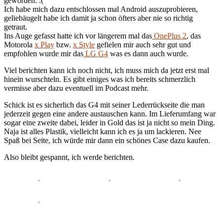
geworden. :
(
Ich habe mich dazu entschlossen mal Android auszuprobieren,
geliebäugelt habe ich damit ja schon öfters aber nie so richtig
getraut.
Ins Auge gefasst hatte ich vor längerem mal das
OnePlus
2
, das
Motorola
x
Play
bzw.
x Style
gefielen mir auch sehr gut und
empfohlen wurde mir das
LG
G4
was es dann auch wurde.
Viel berichten kann ich noch nicht, ich muss mich da jetzt erst mal
hinein
wurschteln.
Es gibt einiges was ich bereits schmerzlich
vermisse aber dazu eventuell im Podcast mehr.
Schick ist es sicherlich das G4 mit seiner Lederrückseite die man
jederzeit gegen eine andere austauschen kann. Im Lieferumfang war
sogar eine zweite dabei, leider in Gold das ist ja nicht so mein Ding.
Naja
ist alles Plastik, vielleicht kann ich es ja um lackieren. Nee
Spaß bei Seite, ich würde mir dann ein schönes
Case
dazu kaufen.
Also bleibt gespannt, ich werde berichten.