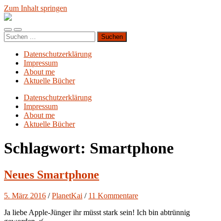
Zum Inhalt springen
Blog.Planet-
Kai.org
Mobile-
Suchfeld
Suchen
Menü
ein-/ausblenden
nach:
ein-/ausblenden
Datenschutzerklärung
Impressum
About me
Aktuelle Bücher
Datenschutzerklärung
Impressum
About me
Aktuelle Bücher
Schlagwort:
Smartphone
Neues Smartphone
5. März 2016
/
PlanetKai
/
11 Kommentare
Ja liebe Apple-Jünger ihr müsst stark sein! Ich bin abtrünnig