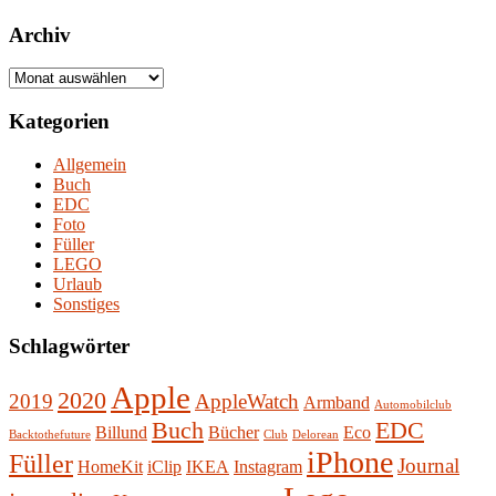
Archiv
Archiv
Kategorien
Allgemein
Buch
EDC
Foto
Füller
LEGO
Urlaub
Sonstiges
Schlagwörter
Apple
2020
2019
AppleWatch
Armband
Automobilclub
Buch
EDC
Billund
Bücher
Eco
Backtothefuture
Club
Delorean
iPhone
Füller
Journal
HomeKit
iClip
IKEA
Instagram