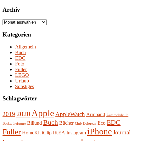
Archiv
Archiv
Kategorien
Allgemein
Buch
EDC
Foto
Füller
LEGO
Urlaub
Sonstiges
Schlagwörter
Apple
2020
2019
AppleWatch
Armband
Automobilclub
Buch
EDC
Billund
Bücher
Eco
Backtothefuture
Club
Delorean
iPhone
Füller
Journal
HomeKit
iClip
IKEA
Instagram