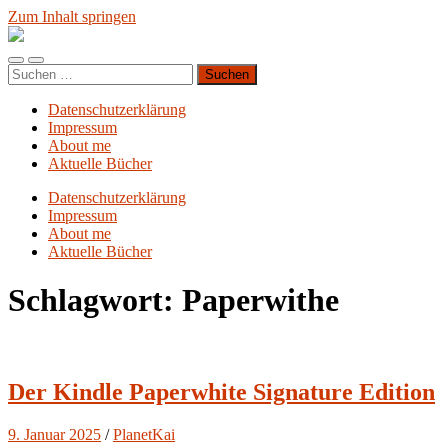
Zum Inhalt springen
Blog.Planet-
Kai.org
Mobile-
Suchfeld
Suchen
Menü
ein-/ausblenden
nach:
ein-/ausblenden
Datenschutzerklärung
Impressum
About me
Aktuelle Bücher
Datenschutzerklärung
Impressum
About me
Aktuelle Bücher
Schlagwort:
Paperwithe
Der Kindle Paperwhite Signature Edition
9. Januar 2025
/
PlanetKai