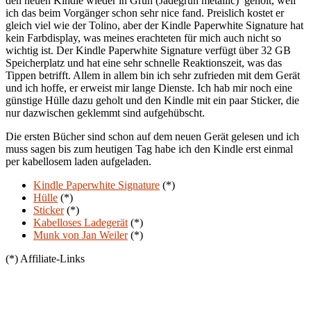
den neuen Kindle wieder in Grün (Jadegrün metallic) geholt, weil
ich das beim Vorgänger schon sehr nice fand. Preislich kostet er
gleich viel wie der Tolino, aber der Kindle Paperwhite Signature hat
kein Farbdisplay, was meines erachteten für mich auch nicht so
wichtig ist. Der Kindle Paperwhite Signature verfügt über 32 GB
Speicherplatz und hat eine sehr schnelle Reaktionszeit, was das
Tippen betrifft. Allem in allem bin ich sehr zufrieden mit dem Gerät
und ich hoffe, er erweist mir lange Dienste. Ich hab mir noch eine
günstige Hülle dazu geholt und den Kindle mit ein paar Sticker, die
nur dazwischen geklemmt sind aufgehübscht.
Die ersten Bücher sind schon auf dem neuen Gerät gelesen und ich
muss sagen bis zum heutigen Tag habe ich den Kindle erst einmal
per kabellosem laden aufgeladen.
Kindle Paperwhite Signature
(*)
Hülle
(*)
Sticker
(*)
Kabelloses Ladegerät
(*)
Munk von Jan Weiler
(*)
(*) Affiliate-Links