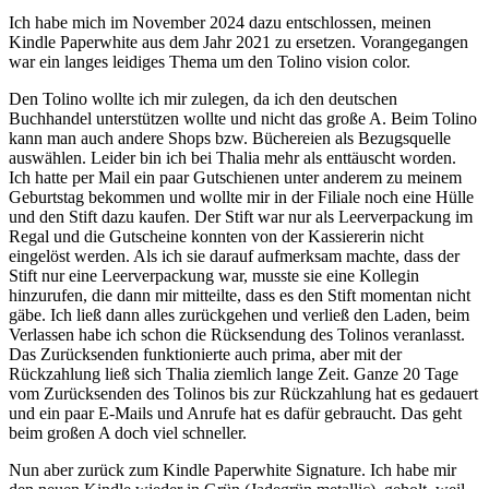
Ich habe mich im November 2024 dazu entschlossen, meinen
Kindle Paperwhite aus dem Jahr 2021 zu ersetzen. Vorangegangen
war ein langes leidiges Thema um den Tolino vision color.
Den Tolino wollte ich mir zulegen, da ich den deutschen
Buchhandel unterstützen wollte und nicht das große A. Beim Tolino
kann man auch andere Shops bzw. Büchereien als Bezugsquelle
auswählen. Leider bin ich bei Thalia mehr als enttäuscht worden.
Ich hatte per Mail ein paar Gutschienen unter anderem zu meinem
Geburtstag bekommen und wollte mir in der Filiale noch eine Hülle
und den Stift dazu kaufen. Der Stift war nur als Leerverpackung im
Regal und die Gutscheine konnten von der Kassiererin nicht
eingelöst werden. Als ich sie darauf aufmerksam machte, dass der
Stift nur eine Leerverpackung war, musste sie eine Kollegin
hinzurufen, die dann mir mitteilte, dass es den Stift momentan nicht
gäbe. Ich ließ dann alles zurückgehen und verließ den Laden, beim
Verlassen habe ich schon die Rücksendung des Tolinos veranlasst.
Das Zurücksenden funktionierte auch prima, aber mit der
Rückzahlung ließ sich Thalia ziemlich lange Zeit. Ganze 20 Tage
vom Zurücksenden des Tolinos bis zur Rückzahlung hat es gedauert
und ein paar E-Mails und Anrufe hat es dafür gebraucht. Das geht
beim großen A doch viel schneller.
Nun aber zurück zum Kindle Paperwhite Signature. Ich habe mir