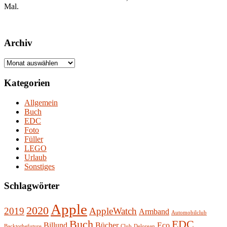
Mal.
Archiv
Archiv
Kategorien
Allgemein
Buch
EDC
Foto
Füller
LEGO
Urlaub
Sonstiges
Schlagwörter
Apple
2020
2019
AppleWatch
Armband
Automobilclub
Buch
EDC
Billund
Bücher
Eco
Backtothefuture
Club
Delorean