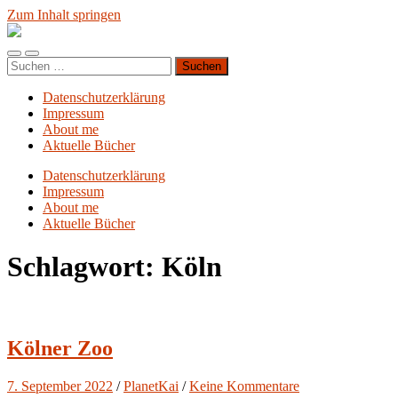
Zum Inhalt springen
Blog.Planet-
Kai.org
Mobile-
Suchfeld
Suchen
Menü
ein-/ausblenden
nach:
ein-/ausblenden
Datenschutzerklärung
Impressum
About me
Aktuelle Bücher
Datenschutzerklärung
Impressum
About me
Aktuelle Bücher
Schlagwort:
Köln
Kölner Zoo
7. September 2022
/
PlanetKai
/
Keine Kommentare