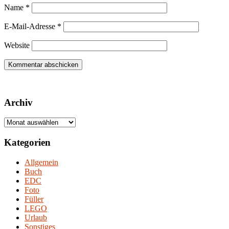
Name
*
E-Mail-Adresse
*
Website
Archiv
Archiv
Kategorien
Allgemein
Buch
EDC
Foto
Füller
LEGO
Urlaub
Sonstiges