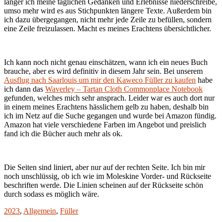
länger ich meine täglichen Gedanken und Erlebnisse niederschreibe,
umso mehr wird es aus Stichpunkten längere Texte. Außerdem bin
ich dazu übergegangen, nicht mehr jede Zeile zu befüllen, sondern
eine Zeile freizulassen. Macht es meines Erachtens übersichtlicher.
Ich kann noch nicht genau einschätzen, wann ich ein neues Buch
brauche, aber es wird definitiv in diesem Jahr sein. Bei unserem
Ausflug nach Saarlouis um mir den Kaweco Füller zu kaufen
habe
ich dann das
Waverley – Tartan Cloth Commonplace Notebook
gefunden, welches mich sehr ansprach. Leider war es auch dort nur
in einem meines Erachtens hässlichem gelb zu haben, deshalb bin
ich im Netz auf die Suche gegangen und wurde bei Amazon fündig.
Amazon hat viele verschiedene Farben im Angebot und preislich
fand ich die Bücher auch mehr als ok.
Die Seiten sind liniert, aber nur auf der rechten Seite. Ich bin mir
noch unschlüssig, ob ich wie im Moleskine Vorder- und Rückseite
beschriften werde. Die Linien scheinen auf der Rückseite schön
durch sodass es möglich wäre.
2023
,
Allgemein
,
Füller