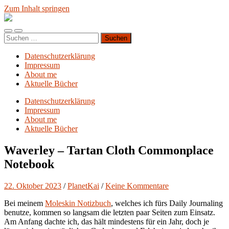
Zum Inhalt springen
Blog.Planet-
Kai.org
Mobile-
Suchfeld
Suchen
Menü
ein-/ausblenden
nach:
ein-/ausblenden
Datenschutzerklärung
Impressum
About me
Aktuelle Bücher
Datenschutzerklärung
Impressum
About me
Aktuelle Bücher
Waverley – Tartan Cloth Commonplace
Notebook
22. Oktober 2023
/
PlanetKai
/
Keine Kommentare
Bei meinem
Moleskin Notizbuch
, welches ich fürs Daily Journaling
benutze, kommen so langsam die letzten paar Seiten zum Einsatz.
Am Anfang dachte ich, das hält mindestens für ein Jahr, doch je