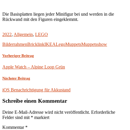
Die Basisplatten liegen jeder Minifigur bei und werden in die
Rückwand mit den Figuren eingeklemmt.
2022
,
Allgemein
,
LEGO
Bilderrahmen
Bricklink
IKEA
Lego
Muppets
Muppetsshow
Vorheriger Beitrag
Apple Watch – Alpine Loop Grün
Nächster Beitrag
iOS Benachrichtigung für Akkustand
Schreibe einen Kommentar
Deine E-Mail-Adresse wird nicht veröffentlicht.
Erforderliche
Felder sind mit
*
markiert
Kommentar
*