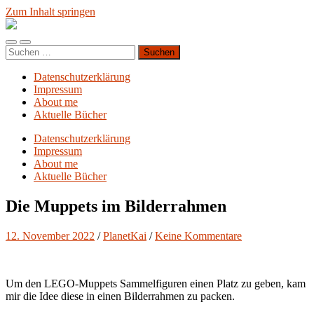
Zum Inhalt springen
Blog.Planet-
Kai.org
Mobile-
Suchfeld
Suchen
Menü
ein-/ausblenden
nach:
ein-/ausblenden
Datenschutzerklärung
Impressum
About me
Aktuelle Bücher
Datenschutzerklärung
Impressum
About me
Aktuelle Bücher
Die Muppets im Bilderrahmen
12. November 2022
/
PlanetKai
/
Keine Kommentare
Um den LEGO-Muppets Sammelfiguren einen Platz zu geben, kam
mir die Idee diese in einen Bilderrahmen zu packen.