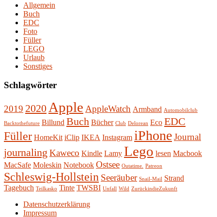
Allgemein
Buch
EDC
Foto
Füller
LEGO
Urlaub
Sonstiges
Schlagwörter
Apple
2020
2019
AppleWatch
Armband
Automobilclub
Buch
EDC
Billund
Bücher
Eco
Backtothefuture
Club
Delorean
iPhone
Füller
Journal
HomeKit
iClip
IKEA
Instagram
Lego
journaling
Kaweco
Kindle
Lamy
lesen
Macbook
Ostsee
MacSafe
Moleskin
Notebook
Outatime.
Patreon
Schleswig-Hollstein
Seeräuber
Strand
Snail-Mail
Tagebuch
Tinte
TWSBI
Teilkasko
Unfall
Wild
ZurückindieZukunft
Datenschutzerklärung
Impressum